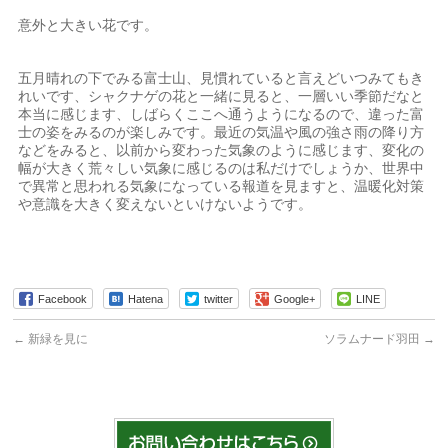
意外と大きい花です。
五月晴れの下でみる富士山、見慣れていると言えどいつみてもき
れいです、シャクナゲの花と一緒に見ると、一層いい季節だなと
本当に感じます、しばらくここへ通うようになるので、違った富
士の姿をみるのが楽しみです。最近の気温や風の強さ雨の降り方
などをみると、以前から変わった気象のように感じます、変化の
幅が大きく荒々しい気象に感じるのは私だけでしょうか、世界中
で異常と思われる気象になっている報道を見ますと、温暖化対策
や意識を大きく変えないといけないようです。
Facebook
Hatena
twitter
Google+
LINE
←
新緑を見に
ソラムナード羽田
→