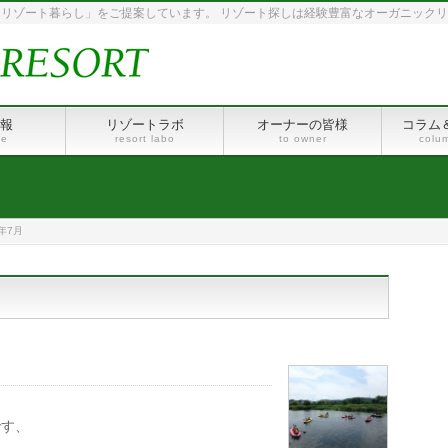
リゾート暮らし」をご提案しています。 リゾート探しは経験豊富なオーガニック
報
リゾートラボ
オーナーの皆様
コラム
le
resort labo
to owner
colu
年7月
です、