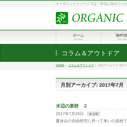
オーガニックリゾートでは「本当に求めていた
ホーム
物件情
home
for sa
コラム＆アウトドア
HOME
»
コラム＆アウトドア
»
月別アーカイブ: 2017
月別アーカイブ: 2017年7月
水辺の楽校 ２
2017年7月29日
未分類
夏休みの自由研究に持って来いの楽校