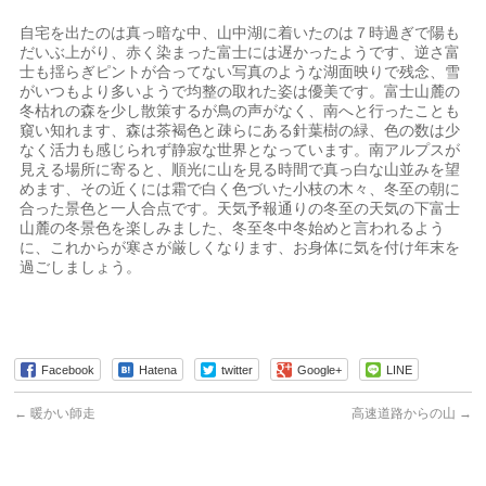
自宅を出たのは真っ暗な中、山中湖に着いたのは７時過ぎで陽も
だいぶ上がり、赤く染まった富士には遅かったようです、逆さ富
士も揺らぎピントが合ってない写真のような湖面映りで残念、雪
がいつもより多いようで均整の取れた姿は優美です。富士山麓の
冬枯れの森を少し散策するが鳥の声がなく、南へと行ったことも
窺い知れます、森は茶褐色と疎らにある針葉樹の緑、色の数は少
なく活力も感じられず静寂な世界となっています。南アルプスが
見える場所に寄ると、順光に山を見る時間で真っ白な山並みを望
めます、その近くには霜で白く色づいた小枝の木々、冬至の朝に
合った景色と一人合点です。天気予報通りの冬至の天気の下富士
山麓の冬景色を楽しみました、冬至冬中冬始めと言われるよう
に、これからが寒さが厳しくなります、お身体に気を付け年末を
過ごしましょう。
Facebook
Hatena
twitter
Google+
LINE
←
暖かい師走
高速道路からの山
→