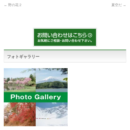
←
野の花２
夏空だ
→
フォトギャラリー