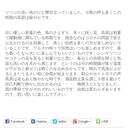
ツツジの赤い色がひと際目立っていました、小鳥の声も多くこの
時期の高原は賑やかです。
目に優しい若葉の色、鳥のさえずり、木々に咲く花、高原は初夏
で躍動感に満ちている時期です、残念なのはコロナの問題で皆さ
ん出かけるのを自粛して、美しい自然を多くの方が楽しめないで
いることです、でもその時々で自然はいつも楽しめますので、落
ち着いたなら大いに楽しんでもらいたいものです。レンゲツツジ
やコナシの花を見ると初夏だなと思い、春ゼミの合唱を聞くと気
温も高いのを耳から感じます、というのは今の時期陽が陰り温度
が下がると春ゼミは鳴くのを止めるからです、晴れて気温が上が
るとまたうるさい程に合唱が始まります、郭公やホトトギスの声
高原は花もあり賑やかな時です、感染防止策を講じ３密を避けて
自己判断で静かに出かかるのは・・・、梅雨入りとなりました、
雨の季節ですがそれぞれいいものです、自然は変わらずあります
ので、思い思いに楽しんで下さい。
Facebook
Hatena
twitter
Google+
LINE