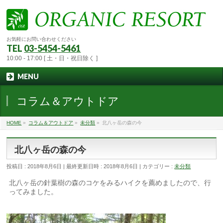
お気軽にお問い合わせください
TEL
03-5454-5461
10:00 - 17:00 [ 土・日・祝日除く ]
MENU
コラム＆アウトドア
HOME
»
コラム＆アウトドア
»
未分類
»
北八ヶ岳の森の今
北八ヶ岳の森の今
投稿日 : 2018年8月6日
最終更新日時 : 2018年8月6日
カテゴリー :
未分類
北八ヶ岳の針葉樹の森のコケをみるハイクを薦めましたので、行
ってみました。