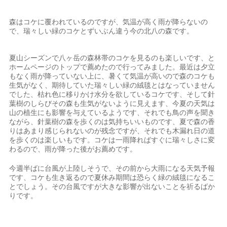
森はコケに覆われているのですが、気温が高く雨が降らないの
で、瑞々しい緑のコケとずいぶん違う今の北八の森です。
夏山シーズンで八ヶ岳の森林帯のコケを見るのも楽しいです、と
ホームページのトップで薦めたので行ってみました。最近は夕立
もなく雨が降っていない上に、暑くて気温が高いので森のコケも
生気がなく、期待していた瑞々しい緑の絨毯とはなっていません
でした、枯れ色に移りかけ水分を欲しているコケです、そして針
葉樹のしらびその森も生気がないように見えます、今夏の天気は
山の植生にも影響を与えているようです、それでも鳥の声を聞き
ながら、針葉樹の森を歩くのは気持ちいいものです、夏で森の香
りはあまり感じられないのが残念ですが、それでも木漏れ日の道
を歩くのは楽しいもです。コケは一雨降ればすぐに瑞々しさに変
わるので、雨が降った後がお薦めです。
今週半ばに台風が上陸しそうで、その前から大雨になる天気予報
です、コケも生き返るので夏休み期間は恐らく緑の絨毯になるこ
とでしょう。その台風ですが大きな影響が出ないことを祈るばか
りです。