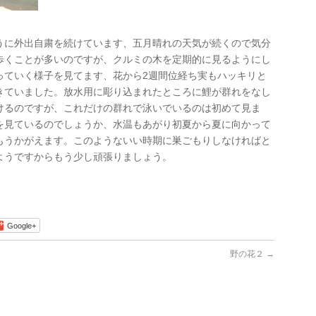
うに外出自粛を続けています、五月晴れの天気が続くので気分
歩くことが多いのですが、クルミの木を定期的に見るようにし
っていく様子を見てます、花から2週間位経ち実もハッキリと
きていました。放水用に彫り込まれたところに鯉が群れをなし
けるのですが、これだけの群れで泳いでいるのは初めて見ま
を見ているのでしょうか、水温もあがり初夏から夏に向かって
もうかがえます。このようないい時期に巣ごもりしなければと
ようですからもう少し頑張りましょう。
Google+
野の花２
→