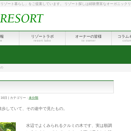
リゾート暮らし」をご提案しています。 リゾート探しは経験豊富なオーガニック
報
リゾートラボ
オーナーの皆様
コラム
le
resort labo
to owner
colu
もの
月16日
カテゴリー :
未分類
散歩していて、その途中で見たもの。
水辺でよくみられるクルミの木です、実は順調