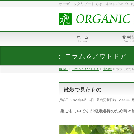
オーガニックリゾートでは「本当に求めていた
ホーム
物件情
home
for sa
コラム＆アウトドア
HOME
»
コラム＆アウトドア
»
未分類
»
散歩で見た
散歩で見たもの
投稿日 : 2020年5月16日
最終更新日時 : 2020年5
巣ごもり中ですが健康維持のため時々