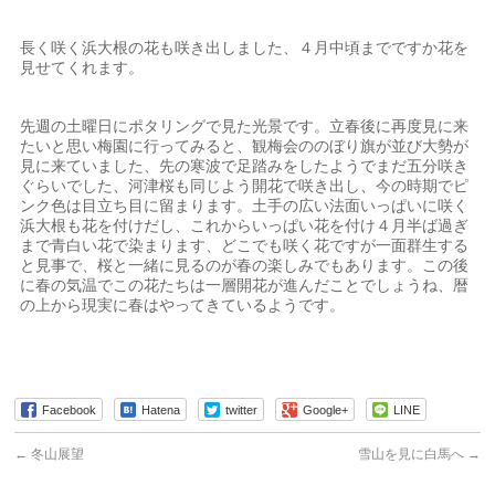
長く咲く浜大根の花も咲き出しました、４月中頃までですか花を
見せてくれます。
先週の土曜日にポタリングで見た光景です。立春後に再度見に来
たいと思い梅園に行ってみると、観梅会ののぼり旗が並び大勢が
見に来ていました、先の寒波で足踏みをしたようでまだ五分咲き
ぐらいでした、河津桜も同じよう開花で咲き出し、今の時期でピ
ンク色は目立ち目に留まります。土手の広い法面いっぱいに咲く
浜大根も花を付けだし、これからいっぱい花を付け４月半ば過ぎ
まで青白い花で染まります、どこでも咲く花ですが一面群生する
と見事で、桜と一緒に見るのが春の楽しみでもあります。この後
に春の気温でこの花たちは一層開花が進んだことでしょうね、暦
の上から現実に春はやってきているようです。
Facebook
Hatena
twitter
Google+
LINE
←
冬山展望
雪山を見に白馬へ
→