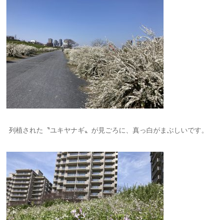
列植された〝ユキヤナギ〟が見ごろに、真っ白がまぶしいです。