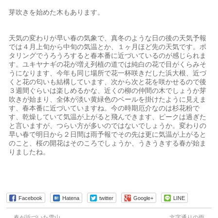
芽吹きを始めた木もあります。
天気の変わりが早い春の気象で、真冬のような日の後の天気予報
では４月上旬から中旬の気温とか、１ヶ月ほど先の天気です。ポ
タリングでうろうろすると春本番に近づいているのが感じられま
す。ユキヤナギの花が増え列植の道では純白の花で目がくらみそ
うになります、今年も同じ場所で花一杯咲きだした浜大根、近づ
くと花の匂いも結構しています、次から次と花を咲かせるので後
３週間ぐらいは楽しめるかな、近くの柳の仲間の木でしょうか芽
吹きが始まり、全体が淡い黄緑色のベールを掛けたように見えま
す、春本番に近づいていますね。今の時期厄介なのは杉花粉で
す、乾燥していて気温が上がると飛んできます、ピークは過ぎた
と言いますが、つらい方が多いのではないでしょうか。変わりの
早い春で明日から２日間は雨予報でその先は更に気温が上がると
のこと、桜の開花はそのころでしょうか、うきうきする春が始ま
りましたね。
Facebook
Hatena
twitter
Google+
LINE
←
春が近づいた雪山
文字通りの雨
→