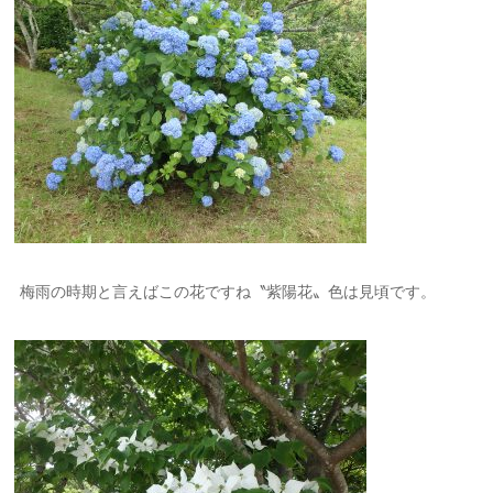
梅雨の時期と言えばこの花ですね〝紫陽花〟色は見頃です。