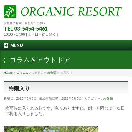
お気軽にお問い合わせください
TEL
03-5454-5461
10:00 - 17:00 [ 土・日・祝日除く ]
MENU
コラム＆アウトドア
HOME
»
コラム＆アウトドア
»
未分類
»
梅雨入り
梅雨入り
投稿日 : 2023年6月8日
最終更新日時 : 2023年6月8日
カテゴリー :
未分類
梅雨時に見られる花ですが色々ありますね、例年と同じような日
に梅雨入りしました。