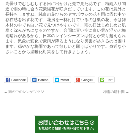
高曇りでむしむしする日に出かけた先で見た花です、梅雨入り間
近で雨の時に合う花紫陽花が咲きだしています、この花は意外と
長持ちしますね、純白の花びらのヤマボウシの花も雨に霞む中で
存在感を出す花です、花房を一杯付けているのは栗の花、今は雑
木林の中でも白い花で見つけやすいです、雨の日はじめじめと肌
寒く沈みがちになるのですが、合間に青い空に白い雲が浮かぶ梅
雨晴れがあるから、日本のレインシーズンは何とか乗り越えられ
ます。気象の変化で豪雨が降るようになり災害が起きるのは困り
ます、穏やかな梅雨であって欲しいと願うばかりです。身近な小
さいことから温暖化対策をして行きましょう。
Facebook
Hatena
twitter
Google+
LINE
←
雨の中のレンゲツツジ
梅雨の晴れ間
→