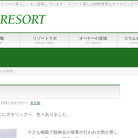
リゾート暮らし」をご提案しています。 リゾート探しは経験豊富なオーガニック
報
リゾートラボ
オーナーの皆様
コラム
le
resort labo
to owner
colu
ている草花
月17日
カテゴリー :
未分類
じにポタリングへ、色々ありました。
小さな梅園で観梅会の催事が行われ大勢が香し