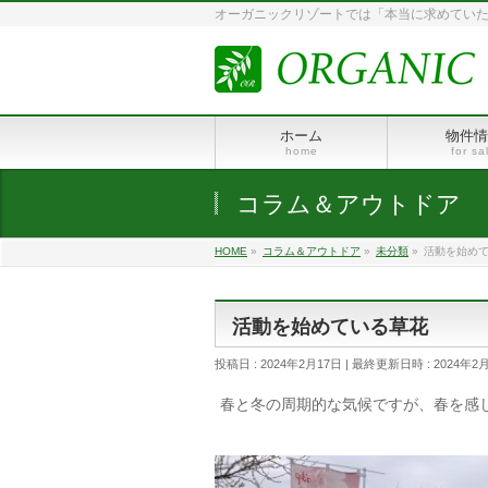
オーガニックリゾートでは「本当に求めていた
ホーム
物件情
home
for sa
コラム＆アウトドア
HOME
»
コラム＆アウトドア
»
未分類
»
活動を始め
活動を始めている草花
投稿日 : 2024年2月17日
最終更新日時 : 2024年2
春と冬の周期的な気候ですが、春を感