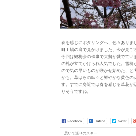
春を感じにポタリングへ、色々ありま
町工場の庭で見かけました、今が見ご
今回は観梅会の催事で大勢が愛でてい
の札が立てかけられ人気でした。雪柳
ので気の早いものが咲かせ始めた、と
かも。草はらの転々と鮮やかな黄色の
す。すでに身近では春を感じる草花が
りそうですね。
Facebook
Hatena
twitter
←
思いで巡りのスキー