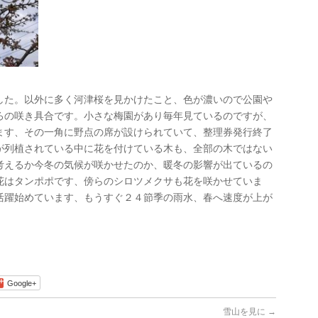
した。以外に多く河津桜を見かけたこと、色が濃いので公園や
ろの咲き具合です。小さな梅園があり毎年見ているのですが、
ます、その一角に野点の席が設けられていて、整理券発行終了
が列植されている中に花を付けている木も、全部の木ではない
考えるか今冬の気候が咲かせたのか、暖冬の影響が出ているの
花はタンポポです、傍らのシロツメクサも花を咲かせていま
活躍始めています、もうすぐ２４節季の雨水、春へ速度が上が
Google+
雪山を見に
→