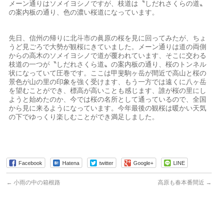
メーン通りはソメイヨシノですが、枝道は〝しだれさくらの道〟
の案内板の通り、色の濃い桜道になっています。
先日、信州の帰りに北斗市の眞原の桜を見に回ってみたが、ちょ
うど見ごろで大勢が観桜にきていました。メーン通りは道の両側
からの高木のソメイヨシノで道が覆われています、そこに交わる
枝道の一つが〝しだれさくら道〟の案内板の通り、桜のトンネル
状になっていて圧巻です。ここは甲斐駒ヶ岳が間近で高山と桜の
景色が山の里の印象を強く受けます、もう一方では遠くに八ヶ岳
を望むことができ、標高が高いことも感じます、誰が桜の里にし
ようと始めたのか、今では桜の名所として通っているので、全国
から見に来るようになっています。今年最後の観桜は暖かい天気
の下でゆっくり楽しむことができ満足しました。
Facebook
Hatena
twitter
Google+
LINE
←
小雨の中の箱根路
高原も春本番間近
→