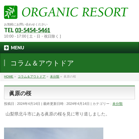
お気軽にお問い合わせください
TEL
03-5454-5461
10:00 - 17:00 [ 土・日・祝日除く ]
MENU
コラム＆アウトドア
HOME
»
コラム＆アウトドア
»
未分類
»
眞原の桜
眞原の桜
投稿日 : 2024年4月14日
最終更新日時 : 2024年4月14日
カテゴリー :
未分類
山梨県北斗市にある眞原の桜を見に寄り道しました。