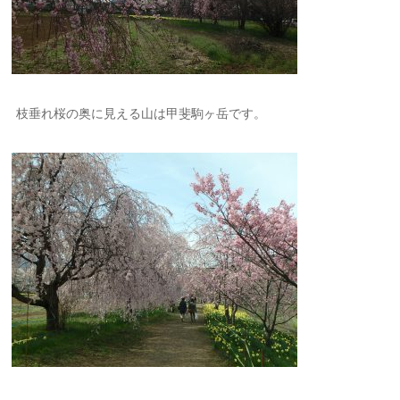
枝垂れ桜の奥に見える山は甲斐駒ヶ岳です。