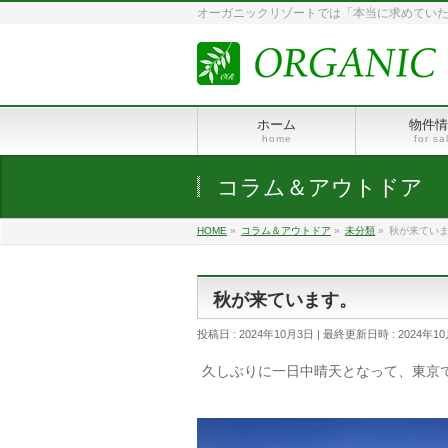
オーガニックリゾートでは「本当に求めていた
ホーム
物件情
home
for sa
コラム＆アウトドア
HOME
»
コラム＆アウトドア
»
未分類
»
秋が来てい
秋が来ています。
投稿日 : 2024年10月3日
最終更新日時 : 2024年1
久しぶりに一日中晴天となって、東京