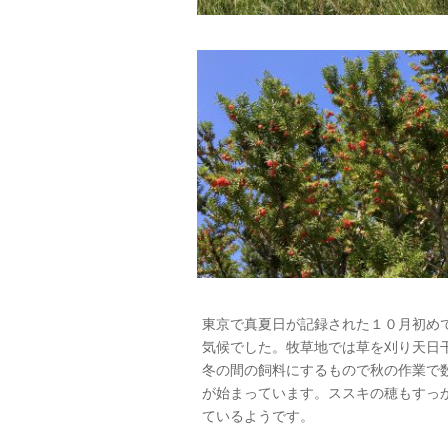
東京で真夏日が記録された１０月初め
気候でした。牧草地では草を刈り天日
冬の間の飼料にするもので秋の作業で
が始まっています。ススキの穂もすっ
ているようです。