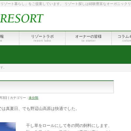
リゾート暮らし」をご提案しています。 リゾート探しは経験豊富なオーガニック
報
リゾートラボ
オーナーの皆様
コラム
le
resort labo
to owner
colu
ます。
0月3日
カテゴリー :
未分類
では真夏日、でも野辺山高原は快適でした。
干し草をロールにして冬の間の飼料にします、