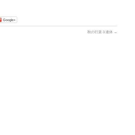
Google+
秋の行楽３連休
→