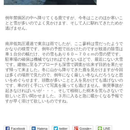
例年禁猟区の中へ降りてくる鹿ですが、今冬はことのほか寒いこ
とと雪が多いのでよく見かけます、そして人に馴れてきたためか
逃げません。
南岸低気圧通過で東京は雨でしたが、ここ蓼科は雪だったようで
かなりの積雪です、例年の予想で出かけたのですが枝道の除雪は
車１台分の幅だけ、その雪もあり６０～７０ｃｍの雪の壁です、
駐車場の確保は機械でなければできないほどで、最近にない大雪
です。建物に至るアプローチも深雪で調査が出来ず目的を果たせ
ず帰って来ました。冬に山から降りてきた鹿を見かけますが今回
は多くの場所で見たので、例年になく厳しい冬なんだろうなと思
いをめぐらせます、頭数が多いことと人を見かけても逃げないの
です、車の行く手にいて写真を撮っても逃げません、衝突事故が
起きなければいいが・・・、そして植樹した樹木を荒らさないで
欲しいと言い聞かせました。３月に入ると急に暖かくなる予報で
すが早く溶けて欲しいものですね。
Facebook
Hatena
twitter
Google+
LINE