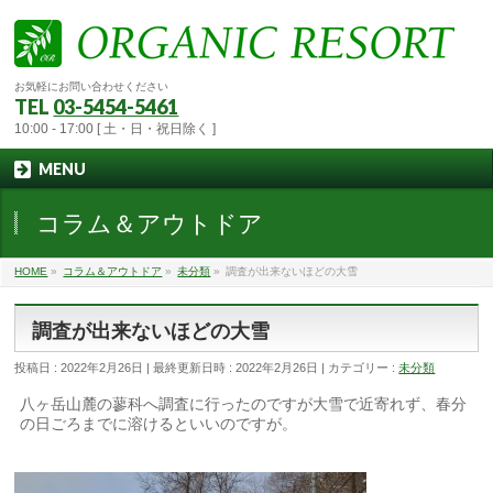
お気軽にお問い合わせください
TEL
03-5454-5461
10:00 - 17:00 [ 土・日・祝日除く ]
MENU
コラム＆アウトドア
HOME
»
コラム＆アウトドア
»
未分類
»
調査が出来ないほどの大雪
調査が出来ないほどの大雪
投稿日 : 2022年2月26日
最終更新日時 : 2022年2月26日
カテゴリー :
未分類
八ヶ岳山麓の蓼科へ調査に行ったのですが大雪で近寄れず、春分
の日ごろまでに溶けるといいのですが。