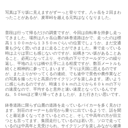
写真は下り坂に見えますがずーっと登りです。八ヶ岳を２回まわ
ったことがあるが、麦草峠を越える元気はなくなりました。
普段は行って帰るだけの調査ですが、今回は自転車を持参し走っ
てきました、場所は八ヶ岳山麓の鉢巻道路ほかで、走ったのは標
高１１００ｍから１３５０ｍぐらいの位置でしょうか、まだ交通
量も少なく思いのままに走ることができました。車で走っている
時は上りは苦にも感じないのですが、結構きつい坂があることあ
ること、必死になって上り、その先の下りでクールダウンの繰り
返し、平地の上りは橋や土手に上る程度ですが、数百メートルも
続くと精神的に参ってしまいます、下りは天国に思えるのです
が、また上りがやってくるの連続、でも途中で景色や農作業など
の写真を撮ったりと高原のサイクリングを楽しみます。遅いよう
に感じられるのですが、時速１０ｋｍの上りから６０ｋｍの下り
の速度なので、平均すると意外と速い速度となっているんです
ね、５０kmほど乗り帰ってきましたが、また行きたい思いです。
鉢巻道路に限らず山麓の道路を走っているバイカーを多く見かけ
ます、別荘のオーナーも自宅から乗りに出ているようで、話を聞
くと最近多くなってきているとのこと、そして中高年の方が目立
つとも言ってます、集団走行しているのは若い方、ソロで走って
いるのは中高年と見受けられ、サイクリングを楽しみながら健康