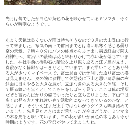
先月は蕾でしたが白色や黄色の花を咲かせているミツマタ、今ぐ
らいが時期なようです。
あまり天気は良くないが雨は持ちそうなので３月の大山登山に行
って来ました。寒気の南下で前日までとは違い肌寒く感じる曇り
空の天気、７時４０分にバスの終点から歩き出し男坂経由で阿夫
利神社へ、道沿いの藪椿は花も終わりかけで赤い花が落ちていま
した、神社手前の御影石の階段を上り振り返ると江ノ島が見え、
春霞がなく輪郭がはっきりとしています。まだ早いこともあり登
る人が少なくマイペースで、富士見台では予測した通り富士の姿
は見えません、奥の院に参拝して休憩後に下山と思い鳥居前の右
斜面に目をやると大きな鹿が、立派な角のある大きな体躯、そし
て振る舞いも堂々としてこちらをしばらく見て、ここは俺の場所
だぞと言わんばかりの姿でゆったりと立ち去りました。下山中は
多くの登る方とすれ違い春で活動的になってきているのかな、と
感じます、そういえばまだ上手ではないがウグイスも鳴き始めて
いました。先月見たときはまだ蕾だったが今はどうか、ミツマタ
の木を見ると咲いています、白の花が多いが黄色の木もあり今が
時期のようです、花の季節がやって来ましたね。