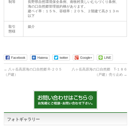
制等
長野県自然環境保全条例、南牧村美しいむらづくり条例、
海の口自然郷管理規約棟があります。
建ペイ率：１５％、容積率：２０％、２階建て高さ１３ｍ
以下
取引
媒介
態様
Facebook
Hatena
twitter
Google+
LINE
←
八ヶ岳高原海の口自然郷 R-２０５
八ヶ岳高原海の口自然郷 T-１８６
（戸建）
（戸建）売り止め
→
フォトギャラリー