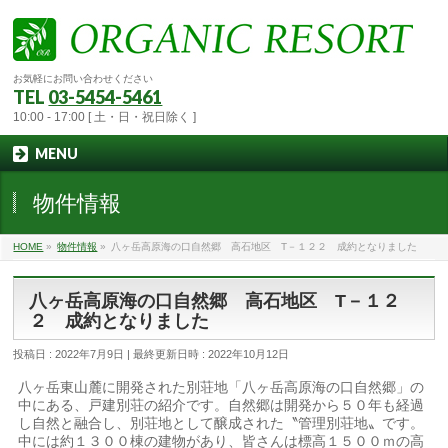
お気軽にお問い合わせください
TEL
03-5454-5461
10:00 - 17:00 [ 土・日・祝日除く ]
MENU
物件情報
HOME
»
物件情報
»
八ヶ岳高原海の口自然郷 高石地区 T－１２２ 成約となりました
八ヶ岳高原海の口自然郷 高石地区 T－１２
２ 成約となりました
投稿日 : 2022年7月9日
最終更新日時 : 2022年10月12日
八ヶ岳東山麓に開発された別荘地「八ヶ岳高原海の口自然郷」の
中にある、戸建別荘の紹介です。自然郷は開発から５０年も経過
し自然と融合し、別荘地として醸成された〝管理別荘地〟です。
中には約１３００棟の建物があり、皆さんは標高１５００ｍの高