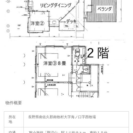
物件概要
所在
長野県南佐久郡南牧村大字海ノ口字西牧場
地
交通
JR小海線「野辺山」駅より約９ｋｍ 車約１５分