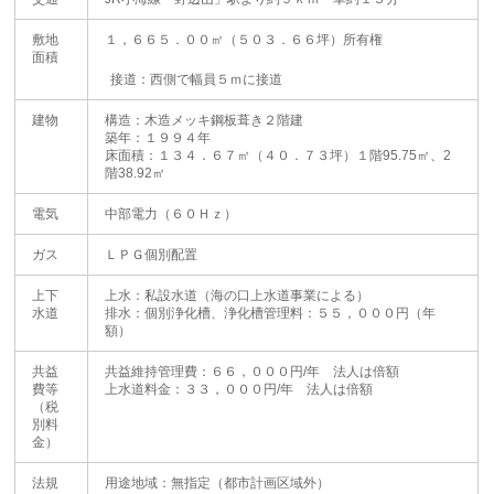
敷地
１，６６５．００㎡（５０３．６６坪）所有権
面積
接道：西側で幅員５ｍに接道
建物
構造：木造メッキ鋼板葺き２階建
築年：１９９４年
床面積：１３４．６７㎡（４０．７３坪）１階95.75㎡、2
階38.92㎡
電気
中部電力（６０Ｈｚ）
ガス
ＬＰＧ個別配置
上下
上水：私設水道（海の口上水道事業による）
水道
排水：個別浄化槽、浄化槽管理料：５５，０００円（年
額）
共益
共益維持管理費：６６，０００円/年 法人は倍額
費等
上水道料金：３３，０００円/年 法人は倍額
（税
別料
金）
法規
用途地域：無指定（都市計画区域外）