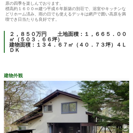
原の四季を楽しんでおります。
標高約１６００ｍ建つ平成６年新築の別荘で、浴室やキッチンな
どリホーム済み、雨の日でも使えるデッキは網戸で囲い高原を満
喫でき日当たりも良好です。
２，８５０万円 土地面積：１，６６５．００
㎡（５０３．６６坪）
建物面積：１３４．６７㎡（４０．７３坪）４Ｌ
ＤＫ
建物外観