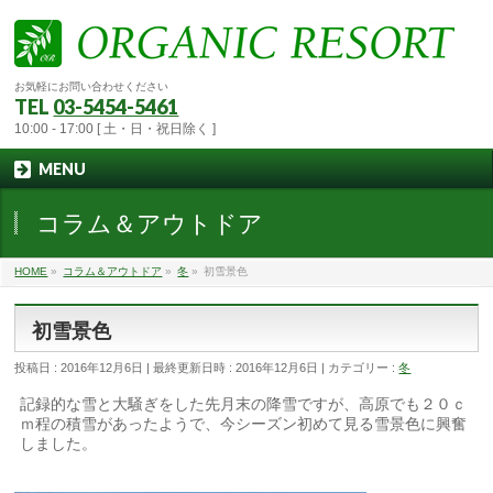
お気軽にお問い合わせください
TEL
03-5454-5461
10:00 - 17:00 [ 土・日・祝日除く ]
MENU
コラム＆アウトドア
HOME
»
コラム＆アウトドア
»
冬
»
初雪景色
初雪景色
投稿日 : 2016年12月6日
最終更新日時 : 2016年12月6日
カテゴリー :
冬
記録的な雪と大騒ぎをした先月末の降雪ですが、高原でも２０ｃ
ｍ程の積雪があったようで、今シーズン初めて見る雪景色に興奮
しました。