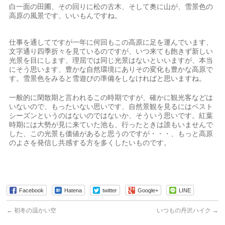
白一面の田圃、その回りに松の古木、そして奥に山が、雪景色の
高原の風景です、いいもんですね。
仕事を通してですが一年に何回もこの高原に足を運んでいます、
文字通り四季折々を見ているのですが、いつ来ても飽きず新しい
光景を目にします、理屈では同じ光景はないといいますが、本当
にそう思います、豊かな自然環境にありその変化も豊かな高原で
す。雪景色をみると雪遊びの準備をしなければと思いますね。
一般的に閑散期と言われるこの時期ですが、確かに観光客などは
いないので、もったいない思いです、自然景観を見るにはベスト
シーズンというのはないのではないか、そういう思いです。紅葉
時期には大勢が見に来ていた池も、行ったときは誰もいませんで
した、この光景も価値があると思うのですが・・・、もっと高原
のよさを発信し共感する方を多くしたいものです。
Facebook
Hatena
twitter
Google+
LINE
←
初冬の温かい空
いつもの丹沢ハイク
→