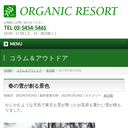
お気軽にお問い合わせください
TEL
03-5454-5461
10:00 - 17:00 [ 土・日・祝日除く ]
MENU
コラム＆アウトドア
HOME
»
コラム＆アウトドア
»
未分類
»
春の雪が創る景色
春の雪が創る景色
投稿日 : 2022年3月24日
最終更新日時 : 2022年3月24日
カテゴリー :
未分類
かじかむような天気で東京も雪が降ったが高原も重たい雪が積も
りました。