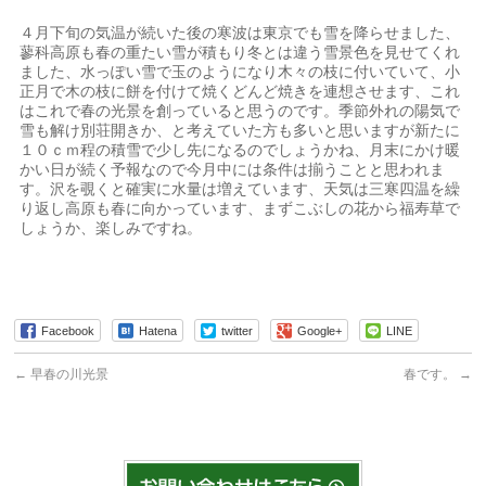
４月下旬の気温が続いた後の寒波は東京でも雪を降らせました、
蓼科高原も春の重たい雪が積もり冬とは違う雪景色を見せてくれ
ました、水っぽい雪で玉のようになり木々の枝に付いていて、小
正月で木の枝に餅を付けて焼くどんど焼きを連想させます、これ
はこれで春の光景を創っていると思うのです。季節外れの陽気で
雪も解け別荘開きか、と考えていた方も多いと思いますが新たに
１０ｃｍ程の積雪で少し先になるのでしょうかね、月末にかけ暖
かい日が続く予報なので今月中には条件は揃うことと思われま
す。沢を覗くと確実に水量は増えています、天気は三寒四温を繰
り返し高原も春に向かっています、まずこぶしの花から福寿草で
しょうか、楽しみですね。
Facebook
Hatena
twitter
Google+
LINE
←
早春の川光景
春です。
→