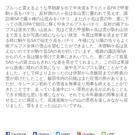
ブルっと震えるような早朝家を出て中央道を下り八ヶ岳PAで甲斐
駒ヶ岳をパチリ、反対側の八ヶ岳は全山雲に覆われて見えず、諏
訪湖SAで霧ヶ峰の山並みをパチリ、まだ八ヶ岳は雲の中、更に下
って小黒川PAで朝日に輝く中央アルプスをパチリ、反対の南アル
プスは逆光で黒い山並み、先ほど見た甲斐駒ヶ岳は雲が取れ山頂
まで見えるが写真の絵にならない状況。今度は用事を済ませて戻
る時に駒ケ岳SAで仙丈ケ岳をパチリ、午後になり陽の当りもよく
南アルプス全体の雪山を望むことができました、木曽駒ケ岳は見
えないのですが駒ケ岳SAの名が付いています、復路の諏訪湖SA
からの八ヶ岳は陽を受けて見事にきれいでした、更に戻って双葉
SAからの富士山もきれいな姿を見せてくれました。この日は寒波
から急速に晴れの天気になり、途中北アルプスも望むことができ
ました、そして何よりよかったのは伊那から先飯田までの昨夜の
雪が溶けだしたこと、飯田市内の日陰はまだ圧雪の所がありまし
たが、今シーズン初めての雪道を無事走り用事を終えることがで
きたことです。走っている途中にいい景色があるが止めることも
できず残念な思いを感じながら、それでも今年最後の用事を済ま
せることに満足して、高速道路からの山の景色を楽しみながら戻
りました。雪をまとった山はいいですね。
Facebook
Hatena
twitter
Google+
LINE