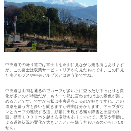
中央道での帰り道では富士山を正面に見ながら走る所もあります
が、この富士は双葉サービスエリアから見たものです、この日見
た南アルプスや中央アルプスとは違う姿ですね。
中央道は山間を通るのでカーブが多い上に登ったり下ったりと変
化が多いのが特徴だが、もう一つ私に言わせれば山の景色が楽し
めることです、ですから私は中央道を走るのが好きですね、この
道路を嫌う方も多いと聞きますが理由は分かります、アップダウ
ンとカーブの連続する道、頻繁に出現する霧や降雪と圧雪の路
面、標高１０００ｍを越える場所もありますので、天候や季節に
よる道路状況の変化が大きいことから嫌う方もいるのかもしれま
せん。