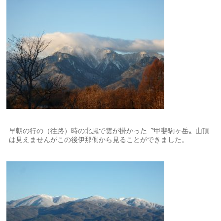
早朝の行の（往路）時の北風で雲が掛かった〝甲斐駒ヶ岳〟山頂
は見えませんがこの後伊那側から見ることができました。