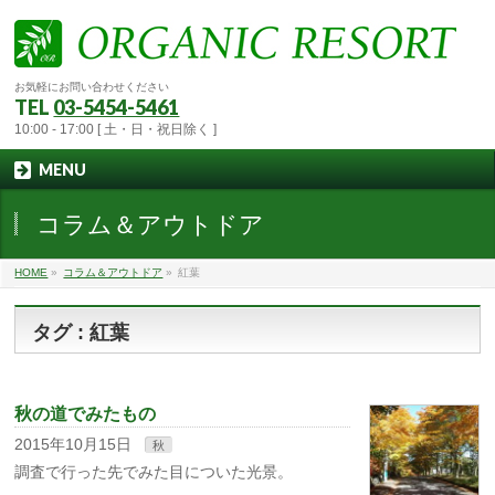
お気軽にお問い合わせください
TEL
03-5454-5461
10:00 - 17:00 [ 土・日・祝日除く ]
MENU
コラム＆アウトドア
HOME
»
コラム＆アウトドア
»
紅葉
タグ : 紅葉
秋の道でみたもの
2015年10月15日
秋
調査で行った先でみた目についた光景。